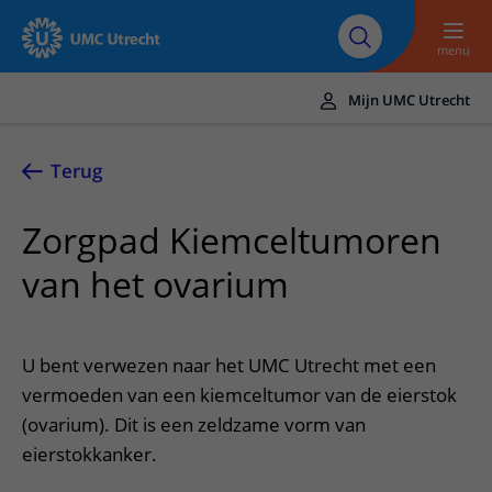
Naar hoofdinhoud
Over UMC
Werken bij het UMC
Research
Onderwijs
Utrecht
Utrecht
menu
Mijn UMC Utrecht
Translate
UMC Utrecht
Terug
Home
Zorgpad Kiemceltumoren
Zorg en behandeling
van het ovarium
Ziekten en aandoeningen
Afspraak en opname
Behandelingen
Afspraak maken of wijzigen
In het ziekenhuis
U bent verwezen naar het UMC Utrecht met een
Poliklinieken
Bezoek aan de polikliniek
Op bezoek in het UMC Utrecht
vermoeden van een kiemceltumor van de eierstok
Contact en route
Verpleegafdelingen
(ovarium). Dit is een zeldzame vorm van
Opname in het ziekenhuis
Apotheek
Spoed
Verwijzers
eierstokkanker.
Onze zorgverleners
Voorbereiding op uw afspraak
Winkels en restaurants
Contactgegevens
Patiënt verwijzen