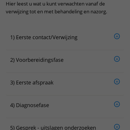
Meer UMC Utrecht
Onderzoeken en diagnostiek
Bloedprikken
Hier leest u wat u kunt verwachten vanaf de
Faciliteiten en voorzieningen
Route naar het ziekenhuis
Teleconsult aanvragen
verwijzing tot en met behandeling en nazorg.
Het Wilhelmina Kinderziekenhuis
Over UMC Utrecht
Wachttijden
Bezoekregels
Parkeren
Diagnostiek aanvragen
Research
Bezoektijden
Kwaliteit en veiligheid
Wegwijs in het ziekenhuis
Zorgverlenersportaal
Onderwijs
Wijzigen patiëntgegevens
1) Eerste contact/Verwijzing
Contact met polikliniek
Mijn UMC Utrecht patiëntportaal
Werken bij het UMC Utrecht
Contact met verpleegafdeling
Het Wilhelmina Kinderziekenhuis
2) Voorbereidingsfase
3) Eerste afspraak
4) Diagnosefase
5) Gesprek - uitslagen onderzoeken