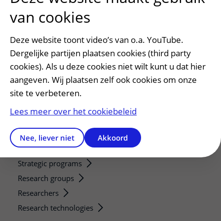
Afspraak maken of wijzigen
van cookies
Voorbereiden op uw afspraak
Wijzigen patiëntgegevens
Deze website toont video’s van o.a. YouTube.
Opvragen kopie dossier
Dergelijke partijen plaatsen cookies (third party
Bezoektijden
cookies). Als u deze cookies niet wilt kunt u dat hier
aangeven. Wij plaatsen zelf ook cookies om onze
Onderwijs en onderzoek
site te verbeteren.
Onze opleidingen
Lees meer over het cookiebeleid
De Nieuwe Utrechtse School
Stage en opleidingsplaatsen
Nee, liever niet
Akkoord
Research
Strategic programs
Research groups
Researchers
Research technologies