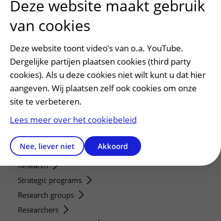
Deze website maakt gebruik
Patiënt en bezoek
van cookies
Afspraak maken of wijzigen
Voorbereiden op uw afspraak
Deze website toont video’s van o.a. YouTube.
Wijzigen patiëntgegevens
Dergelijke partijen plaatsen cookies (third party
Opvragen kopie dossier
cookies). Als u deze cookies niet wilt kunt u dat hier
Bezoektijden
aangeven. Wij plaatsen zelf ook cookies om onze
site te verbeteren.
Onderwijs en onderzoek
Lees meer over het cookiebeleid
Onze opleidingen
De Nieuwe Utrechtse School
Nee, liever niet
Akkoord
Stage en opleidingsplaatsen
Research
Strategic programs
Research groups
Researchers