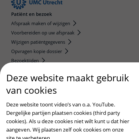
Patiënt en bezoek
Afspraak maken of wijzigen
Voorbereiden op uw afspraak
Wijzigen patiëntgegevens
Opvragen kopie dossier
Bezoektijden
Deze website maakt gebruik
Onderwijs en onderzoek
Onze opleidingen
van cookies
De Nieuwe Utrechtse School
Deze website toont video’s van o.a. YouTube.
Stage en opleidingsplaatsen
Dergelijke partijen plaatsen cookies (third party
Research
cookies). Als u deze cookies niet wilt kunt u dat hier
Strategic programs
aangeven. Wij plaatsen zelf ook cookies om onze
Research groups
site te verbeteren.