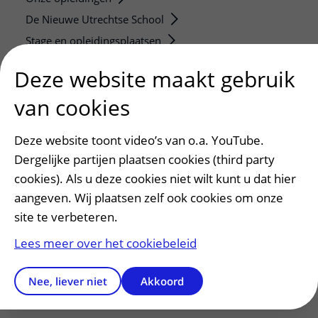
De Nieuwe Utrechtse School
Stage en opleidingsplaatsen
Research
Deze website maakt gebruik
Strategic programs
van cookies
Research groups
Researchers
Deze website toont video’s van o.a. YouTube.
Research technologies
Dergelijke partijen plaatsen cookies (third party
cookies). Als u deze cookies niet wilt kunt u dat hier
Verwijzers
aangeven. Wij plaatsen zelf ook cookies om onze
Mijn patiënt verwijzen
site te verbeteren.
Teleconsult aanvragen
Lees meer over het cookiebeleid
Diagnostiek aanvragen
Zorgverlenersportaal
Nee, liever niet
Akkoord
Service, contact en faciliteiten