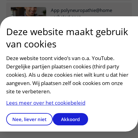
App polyneuropathie@home
verbetert zorg
Deze website maakt gebruik
van cookies
Langer thuis met
CovidTherapy@home en
Early@home
Deze website toont video’s van o.a. YouTube.
Dergelijke partijen plaatsen cookies (third party
cookies). Als u deze cookies niet wilt kunt u dat hier
Meer eigen regie over zorg
aangeven. Wij plaatsen zelf ook cookies om onze
site te verbeteren.
Lees meer over het cookiebeleid
Laad meer artikelen
Nee, liever niet
Akkoord