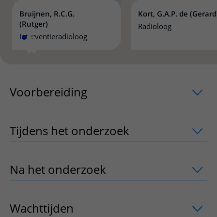
Bruijnen, R.C.G.
Kort, G.A.P. de (Gerard
(Rutger)
Radioloog
Interventieradioloog
Voorbereiding
uitklapper, klik om te 
Tijdens het onderzoek
uitklapper, klik
Na het onderzoek
uitklapper, klik om 
Wachttijden
uitklapper, klik om te ope