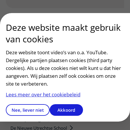
Deze website maakt gebruik
van cookies
Deze website toont video’s van o.a. YouTube.
Patiënt en bezoek
Dergelijke partijen plaatsen cookies (third party
Afspraak maken of wijzigen
cookies). Als u deze cookies niet wilt kunt u dat hier
Voorbereiden op uw afspraak
aangeven. Wij plaatsen zelf ook cookies om onze
Wijzigen patiëntgegevens
site te verbeteren.
Opvragen kopie dossier
Lees meer over het cookiebeleid
Bezoektijden
Nee, liever niet
Akkoord
Onderwijs en onderzoek
Onze opleidingen
De Nieuwe Utrechtse School