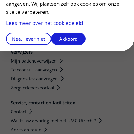
Research
aangeven. Wij plaatsen zelf ook cookies om onze
Strategic programs
site te verbeteren.
Research groups
Lees meer over het cookiebeleid
Researchers
Research technologies
Nee, liever niet
Akkoord
Verwijzers
Mijn patiënt verwijzen
Teleconsult aanvragen
Diagnostiek aanvragen
Zorgverlenersportaal
Service, contact en faciliteiten
Contact
Wat is uw ervaring met het UMC Utrecht?
Adres en route