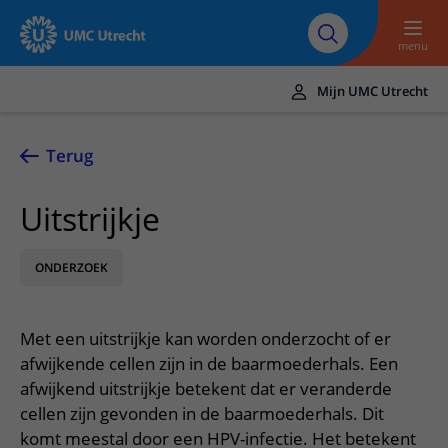
Naar hoofdinhoud
Over UMC
Werken bij het UMC
Research
Onderwijs
Utrecht
Utrecht
menu
Mijn UMC Utrecht
Translate
UMC Utrecht
Terug
Home
Uitstrijkje
Zorg en behandeling
ONDERZOEK
Ziekten en aandoeningen
Afspraak en opname
Behandelingen
Afspraak maken of wijzigen
In het ziekenhuis
Met een uitstrijkje kan worden onderzocht of er
Poliklinieken
Bezoek aan de polikliniek
Op bezoek in het UMC Utrecht
Contact en route
afwijkende cellen zijn in de baarmoederhals. Een
Verpleegafdelingen
Opname in het ziekenhuis
afwijkend uitstrijkje betekent dat er veranderde
Apotheek
Spoed
Verwijzers
cellen zijn gevonden in de baarmoederhals. Dit
Onze zorgverleners
Voorbereiding op uw afspraak
Winkels en restaurants
Contactgegevens
komt meestal door een HPV-infectie. Het betekent
Patiënt verwijzen