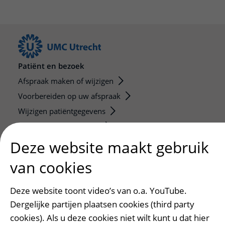
Patiënt en bezoek
Afspraak maken of wijzigen
Voorbereiden op uw afspraak
Wijzigen patiëntgegevens
Opvragen kopie dossier
Bezoektijden
Deze website maakt gebruik
van cookies
Onderwijs en onderzoek
Onze opleidingen
Deze website toont video’s van o.a. YouTube.
De Nieuwe Utrechtse School
Dergelijke partijen plaatsen cookies (third party
Stage en opleidingsplaatsen
cookies). Als u deze cookies niet wilt kunt u dat hier