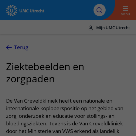
Naar hoofdinhoud
Over UMC
Werken bij het UMC
Research
Onderwijs
Utrecht
Utrecht
menu
Mijn UMC Utrecht
Translate
UMC Utrecht
Terug
Home
Ziektebeelden en
Zorg en behandeling
zorgpaden
Ziekten en aandoeningen
Afspraak en opname
Behandelingen
Afspraak maken of wijzigen
In het ziekenhuis
De Van Creveldkliniek heeft een nationale en
Poliklinieken
Bezoek aan de polikliniek
internationale koploperspositie op het gebied van
Op bezoek in het UMC Utrecht
Contact en route
Verpleegafdelingen
zorg, onderzoek en educatie voor stollings- en
Opname in het ziekenhuis
Apotheek
Spoed
Verwijzers
bloedingsziekten. Tevens is de Van Creveldkliniek
Onze zorgverleners
Voorbereiding op uw afspraak
Winkels en restaurants
door het Ministerie van VWS erkend als landelijk
Contactgegevens
Patiënt verwijzen