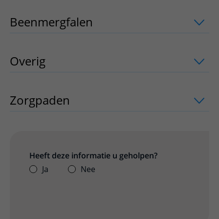
Beenmergfalen
uitklapper, klik om te
Overig
uitklapper, klik om te openen
Zorgpaden
uitklapper, klik om te open
Heeft deze informatie u geholpen?
Ja
Nee