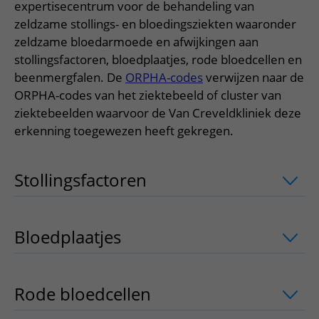
Meer UMC Utrecht
Onderzoeken en diagnostiek
expertisecentrum voor de behandeling van
Bloedprikken
Faciliteiten en voorzieningen
Route naar het ziekenhuis
Teleconsult aanvragen
zeldzame stollings- en bloedingsziekten waaronder
Het Wilhelmina Kinderziekenhuis
Over UMC Utrecht
Wachttijden
Bezoekregels
zeldzame bloedarmoede en afwijkingen aan
Parkeren
Diagnostiek aanvragen
Research
Bezoektijden
stollingsfactoren, bloedplaatjes, rode bloedcellen en
Kwaliteit en veiligheid
Wegwijs in het ziekenhuis
Zorgverlenersportaal
beenmergfalen. De
ORPHA-codes
verwijzen naar de
Onderwijs
Wijzigen patiëntgegevens
Contact met polikliniek
ORPHA-codes van het ziektebeeld of cluster van
Mijn UMC Utrecht patiëntportaal
Werken bij het UMC Utrecht
ziektebeelden waarvoor de Van Creveldkliniek deze
Contact met verpleegafdeling
erkenning toegewezen heeft gekregen.
Het Wilhelmina Kinderziekenhuis
Stollingsfactoren
uitklapper, klik om t
Bloedplaatjes
uitklapper, klik om te o
Rode bloedcellen
uitklapper, klik om 