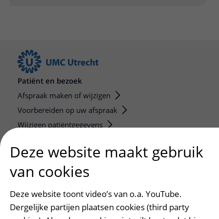
Patiënt en bezoek
Afspraak maken of wijzigen
Voorbereiden op uw afspraak
Wijzigen patiëntgegevens
Opvragen kopie dossier
Deze website maakt gebruik
Bezoektijden
van cookies
Onderwijs en onderzoek
Deze website toont video’s van o.a. YouTube.
Onze opleidingen
Dergelijke partijen plaatsen cookies (third party
De Nieuwe Utrechtse School