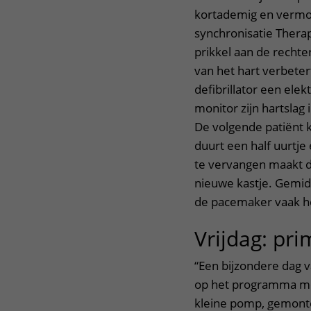
kortademig en vermoei
synchronisatie Therapi
prikkel aan de recht
van het hart verbetert
defibrillator een elek
monitor zijn hartslag
De volgende patiënt 
duurt een half uurtj
te vervangen maakt de
nieuwe kastje. Gemid
de pacemaker vaak het
Vrijdag: pr
“Een bijzondere dag v
op het programma met
kleine pomp, gemontee