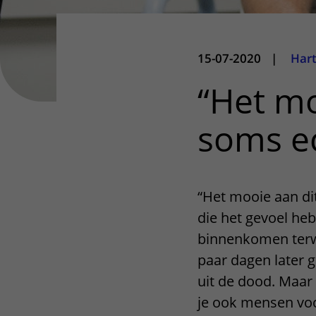
15-07-2020
|
Hart
“Het mo
soms ec
“Het mooie aan di
die het gevoel he
binnenkomen terw
paar dagen later g
uit de dood. Maar 
je ook mensen voo