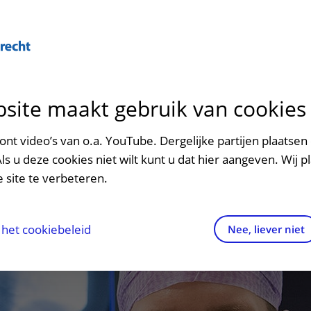
Over U
site maakt gebruik van cookies
n het ziekenhuis
Contact en route
Verwijzers
n
p bezoek in het UMC Utrecht
Mijn UMC Utrecht
Spoed
Patiënt verwijzen
nt video’s van o.a. YouTube. Dergelijke partijen plaatsen 
patiëntportaal
Als u deze cookies niet wilt kunt u dat hier aangeven. Wij p
potheek
Contactgegevens
Teleconsult aanvragen
 site te verbeteren.
inkels en restaurants
Route naar het ziekenhuis
Diagnostiek aanvragen
raak
ciliteiten en voorzieningen
Parkeren
Zorgverlenersportaal
het cookiebeleid
Nee, liever niet
ezoekregels
Wegwijs in het ziekenhuis
aliteit en veiligheid
Contact met polikliniek