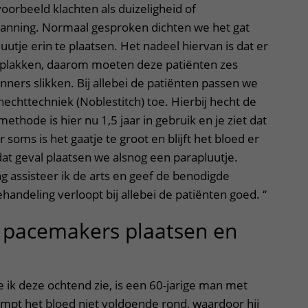
oorbeeld klachten als duizeligheid of
panning. Normaal gesproken dichten we het gat
utje erin te plaatsen. Het nadeel hiervan is dat er
n plakken, daarom moeten deze patiënten zes
ers slikken. Bij allebei de patiënten passen we
chttechniek (Noblestitch) toe. Hierbij hecht de
methode is hier nu 1,5 jaar in gebruik en je ziet dat
 soms is het gaatje te groot en blijft het bloed er
at geval plaatsen we alsnog een parapluutje.
g assisteer ik de arts en geef de benodigde
handeling verloopt bij allebei de patiënten goed. “
 pacemakers plaatsen en
e ik deze ochtend zie, is een 60-jarige man met
pompt het bloed niet voldoende rond, waardoor hij