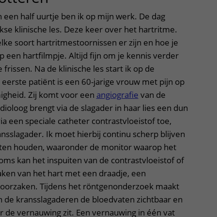
n een half uurtje ben ik op mijn werk. De dag
kse klinische les. Deze keer over het hartritme.
elke soort hartritmestoornissen er zijn en hoe je
 een hartfilmpje. Altijd fijn om je kennis verder
 frissen. Na de klinische les start ik op de
eerste patiënt is een 60-jarige vrouw met pijn op
igheid. Zij komt voor een
angiografie
van de
dioloog brengt via de slagader in haar lies een dun
via een speciale catheter contrastvloeistof toe,
nsslagader. Ik moet hierbij continu scherp blijven
gaten houden, waaronder de monitor waarop het
Soms kan het inspuiten van de contrastvloeistof of
aken van het hart met een draadje, een
roorzaken. Tijdens het röntgenonderzoek maakt
in de kransslagaderen de bloedvaten zichtbaar en
aar de vernauwing zit. Een vernauwing in één vat