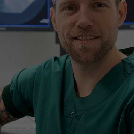
Contact met verpleegafdeling
Het Wilhelmina
Kinderziekenhuis