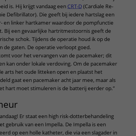
d is. Hij krijgt vandaag een
CRT-D
(Cardiale Re-
e Defibrillator). Die geeft bij iedere hartslag een
er- en linker hartkamer waardoor de pompfunctie
. Bij een gevaarlijke hartritmestoornis geeft de
trische schok. Tijdens de operatie houd ik op de
 in de gaten. De operatie verloopt goed.
komt voor het vervangen van de pacemaker; dit
e en kan onder lokale verdoving. Om de pacemaker
 arts het oude litteken open en plaatst het
deld gaat een pacemaker acht jaar mee, maar als
 hart moet stimuleren is de batterij eerder op.”
imeur
andaag! Er staat een high risk-dotterbehandeling
 gebruik van een Impella. De Impella is een
rd op een holle katheter, die via een slagader in