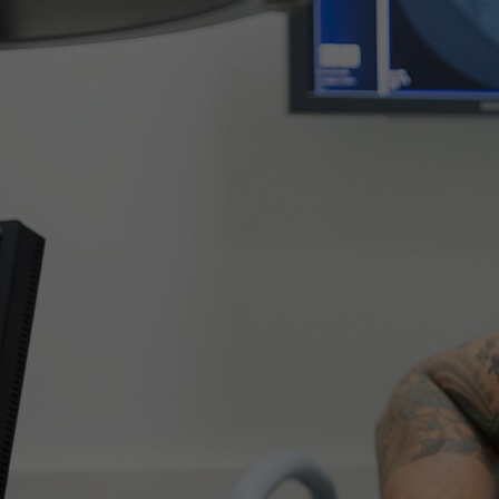
Het Wilhelmina
Bezoektijden
Kinderziekenhuis
Wijzigen patiëntgegevens