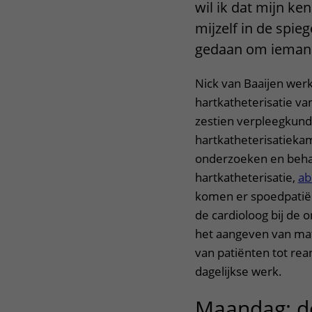
wil ik dat mijn ken
mijzelf in de spieg
gedaan om iemand
Nick van Baaijen werk
hartkatheterisatie va
zestien verpleegkundi
hartkatheterisatiekam
onderzoeken en behan
hartkatheterisatie,
ab
komen er spoedpatiën
de cardioloog bij de 
het aangeven van mat
van patiënten tot rean
dagelijkse werk.
Maandag: d