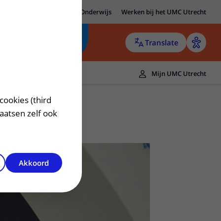
MC Utrecht
Research
Onderwijs
Werken bij het UMC Utrecht
Translate
Mijn UMC Utrecht
cookies (third
laatsen zelf ook
Akkoord