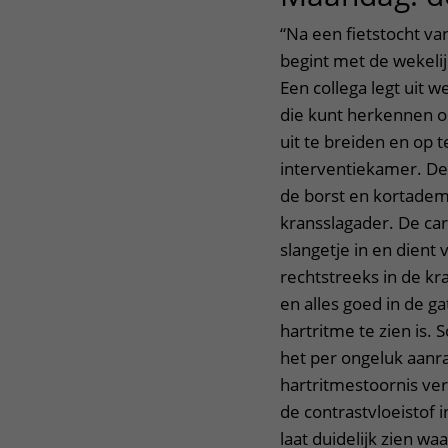
“Na een fietstocht va
begint met de wekelij
Een collega legt uit w
die kunt herkennen op
uit te breiden en op te
interventiekamer. De 
de borst en kortadem
kransslagader. De car
slangetje in en dient 
rechtstreeks in de kra
en alles goed in de 
hartritme te zien is. 
het per ongeluk aanr
hartritmestoornis ve
de contrastvloeistof 
laat duidelijk zien w