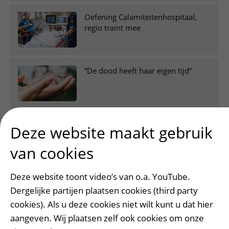
Oefening Calamiteitenhospitaal,
regio traint mee
“De dood heeft haar eigen tijd”
Je moet met elkaar werken aan
Deze website maakt gebruik
verbeteringen
van cookies
Deze website toont video’s van o.a. YouTube.
Mijn arts schrijft in heel eenvoudige
woorden
Dergelijke partijen plaatsen cookies (third party
cookies). Als u deze cookies niet wilt kunt u dat hier
aangeven. Wij plaatsen zelf ook cookies om onze