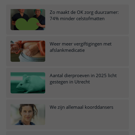
Meer UMC Utrecht
Onderzoeken en diagnostiek
Bloedprikken
Faciliteiten en voorzieningen
Route naar het ziekenhuis
Teleconsult aanvragen
Het Wilhelmina Kinderziekenhuis
Zo maakt de OK zorg duurzamer:
Over UMC Utrecht
Wachttijden
Bezoekregels
Parkeren
74% minder celstofmatten
Diagnostiek aanvragen
Research
Bezoektijden
Kwaliteit en veiligheid
Wegwijs in het ziekenhuis
Zorgverlenersportaal
Onderwijs
Wijzigen patiëntgegevens
Contact met polikliniek
Weer meer vergiftigingen met
Mijn UMC Utrecht patiëntportaal
Werken bij het UMC Utrecht
Contact met verpleegafdeling
afslankmedicatie
Het Wilhelmina Kinderziekenhuis
Aantal dierproeven in 2025 licht
gestegen in Utrecht
We zijn allemaal koorddansers